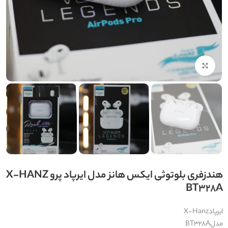
بزرگنمایی تصویر
هندزفری بلوتوثی ایکس هانز مدل ایرپاد پرو X-HANZ
BT328A
ایرپادX-Hanz
مدلBT328A