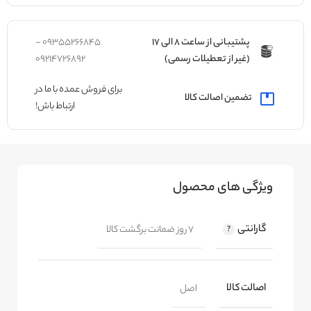
پشتیبانی از ساعت 8 الی 17
09355266845 -
(غیر از تعطیلات رسمی)
09214726892
برای فروش عمده با ما در
تضمین اصالت کالا
ارتباط باش!
ویژگی های محصول
گارانتی
7 روز ضمانت برگشت کالا
اصالت کالا
اصل