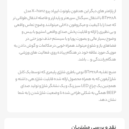
از پارامتر های دیگر این هدفون بلوتوث ایرپاد پرو X-hanz مدل
BT328A با انتقال سیگنال سریعتر و پایدارتر و فاصله انتقال طولانی تر
که صدا را با کیفیت و میکروفون داخلی میتوانند وضوح تماس واقعی
و بی نظیری را ارائه و قابلیت پخش صدای واقعی استریو با بیس و
وضوح بسیار عالی و بصورت پویا و با سیستم حذف نویز حتی در
فضاهای باز و شلوغ میتواند همراه خوبی در مکالمات و گوش دادن به
موزیک مورد علاقه خود در هنگام پیاده روی، فعالیت های ورزشی،
هنگام رانندگی و … باشد.
منبع تغذیه BT328A نوعی باطری شارژی پلیمری که توسط یک کابل
شارژ آیفون که به همراه محصول ارائه شده قابلیت شارژدهی داشته و
همچنین یک چراغ LED سبز رنگ و یک نشانگر شارژ و تولید صدای
BEEP همگی به شکلی طراحی شده تا وضعیت شارژ شدن را به شما
نشان دهد.
نقد و بررسی مشتریان