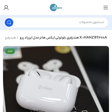
هندزفری بلوتوثی ایکس هانز مدل ایرپاد پرو X-HANZ BT328A
هندزفری
جدید