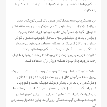
جلوگیری با قابلیت تغییر سایز بند که براحتی میتوانید آنرا کوچک و یا
بلند کنید.
این هندزفری بی سیم برند ایکس هانز با یک کیس کوچک با ابعاد
45.2×60.6×21.7 میلی متر با وزن تقریبی 50 گرم بعنوان محفظه شارژ و
هم برای نگهدارنده سرگوش ها بوده و خود ایرپاد ها که بصورت
وایرلس با پد های سیلیکونی نرم با ساختار ارگونومی منطبق با گوش
انسان با وزن 5.3 گرمی که در هنگام استفاده های طولانی مدت از
خستگی و آسیب به گوش های شما جلوگیری و با فناوری IPX7
مقاومت خوبی در برابر رطوبت و تعریق داشته و شما می توانید با خیال
راحت در روزهای بارانی و یا هنگام ورزش از آن استفاده کنید.
قابلیت مدیریت در تماس و پخش موسیقی بوسیله سیستم لمسی که
بر روی ساقه سرگوش های چپ و راست مجهز شده و جهت قطع و
وصل کردن یا رد تماس یا پخش و توقف موزیک، تغییر و کم و زیاد
کردن اهنگ و حتی فعال کردن دستیار صوتی فقط با لمس ساقه ها
به راحتی امکانپذیر است. دستورات صوتی، مسیریابی دقیق، تماس
هوشمند و تماس گیرنده همگی از ویژگی های این محصول بشمار می
آید.