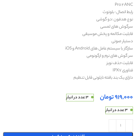
Pro 2 ANC
رابط اتصال : بلوتوث
نوع هدفون :دو گوشی
سرگوش های لمسی
قابلیت مکالمه و پخش موسیقی
دستیار صوتی
سازگار با سیستم عامل های Android و iOS
سر گوش های نرم و ارگونومی
قابلیت حذف نویز
فناوری IPX7
دارای یک بند بافته نایلونی قابل تنظیم
تومان
3 عدد در انبار
3 عدد در انبار