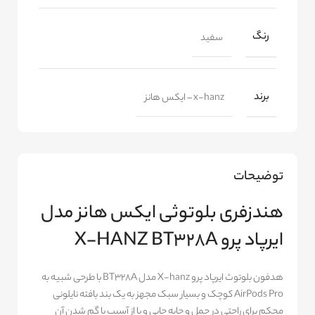
رنگ
سفید
برند
x-hanz – ایکس هانز
توضیحات
هندزفری بلوتوثی ایکس هانز مدل
ایرپاد پرو X-HANZ BT328A
هدفون بلوتوث ایرپاد پرو X-hanz مدل BT328A با طرحی شبیه به
AirPods Pro کوچک و بسیار سبک مجهز به یک بند بافته نایلونی
محکم برای راحتی در حمل و جابه جایی و یا از آسیب یا گم شدن آن