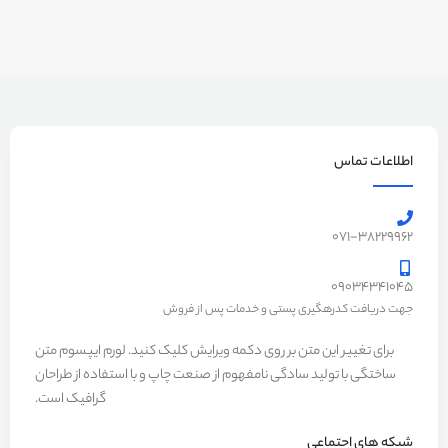
ا
اصالت کالا
اصل
اطلاعات تماس
071-38229962
09034341045
جهت دریافت کدرهگیری پستی و خدمات پس از فروش
برای تغییر این متن بر روی دکمه ویرایش کلیک کنید. لورم ایپسوم متن
ساختگی با تولید سادگی نامفهوم از صنعت چاپ و با استفاده از طراحان
گرافیک است.
شبکه های اجتماعی