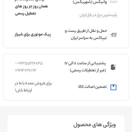
وانیکس (شهریکس)
همان روز جز روز های
تعطیل رسمی
پایینترین نرخ در بازار ایران
حمل و نقل از طریق پست و
پیک موتوری برای شیراز
تیپاکس به سراسر ایران
پشتیبانی از ساعت 8 الی 17
09355266845 -
(غیر از تعطیلات رسمی)
09214726892
برای فروش عمده با ما در
تضمین اصالت کالا
ارتباط باش!
ویژگی های محصول