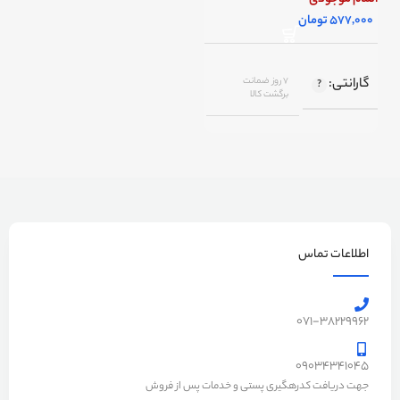
تومان
گارانتی
7 روز ضمانت
برگشت کالا
اصالت کالا
اصل
رنگ
مشکی, سفید
برند
lenovo – لنوو
اطلاعات تماس
071-38229962
09034341045
جهت دریافت کدرهگیری پستی و خدمات پس از فروش