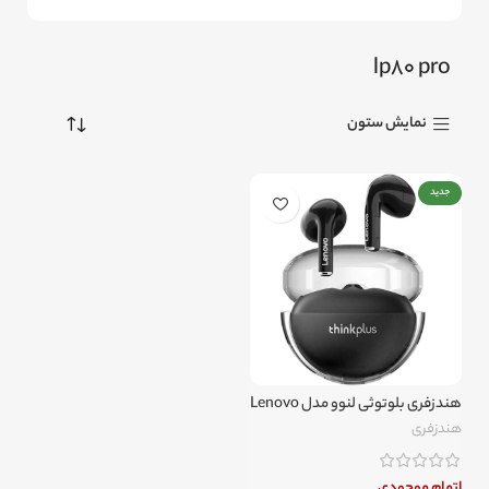
lp80 pro
نمایش ستون
جدید
هندزفری بلوتوثی لنوو مدل Lenovo
LivePods LP80 Pro
هندزفری
اتمام موجودی