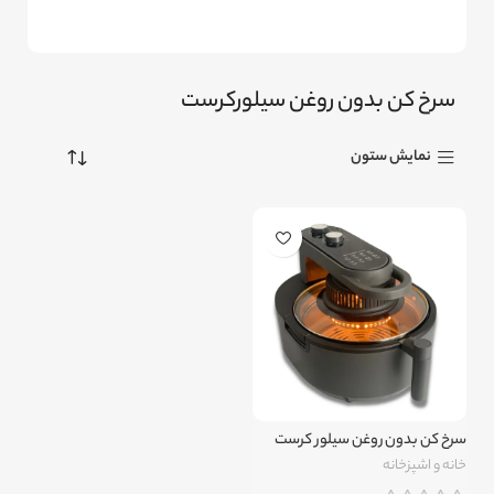
سرخ کن بدون روغن سیلورکرست
نمایش ستون
سرخ کن بدون روغن سیلور کرست
مدل SilverCrest SC-2326
خانه و اشپزخانه