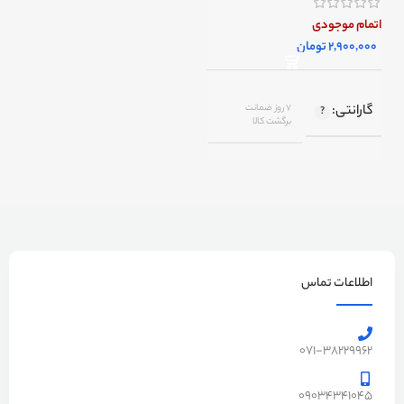
اتمام موجودی
تومان
گارانتی
7 روز ضمانت
برگشت کالا
اصالت کالا
اصل
اطلاعات تماس
071-38229962
09034341045