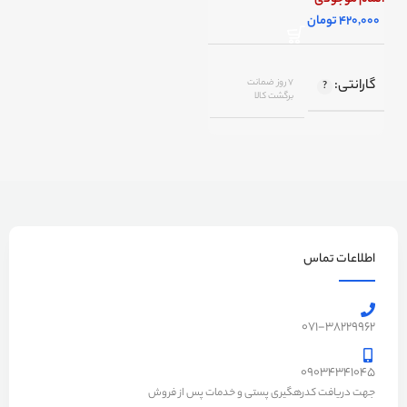
تومان
گارانتی
7 روز ضمانت
برگشت کالا
اصالت کالا
اصل
رنگ
مشکی, تیتانیوم
اطلاعات تماس
071-38229962
09034341045
جهت دریافت کدرهگیری پستی و خدمات پس از فروش