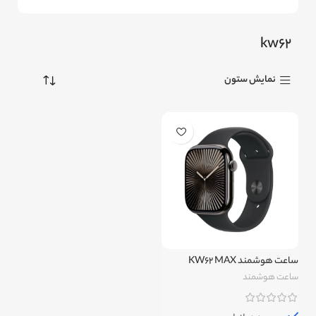
kw62
نمایش ستون
ساعت هوشمند KW62 MAX
ساعت هوشمند