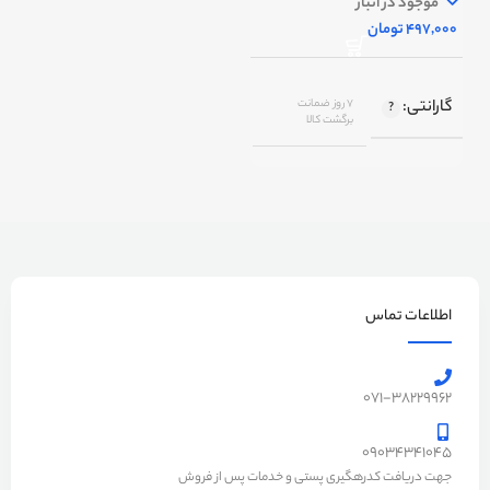
موجود در انبار
تومان
گارانتی
7 روز ضمانت
برگشت کالا
اصالت کالا
اصل
رنگ
مشکی, تیتانیوم
اطلاعات تماس
071-38229962
09034341045
جهت دریافت کدرهگیری پستی و خدمات پس از فروش