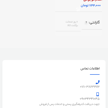
تومان
گارانتی
7 روز ضمانت
برگشت کالا
اصالت کالا
اصل
اطلاعات تماس
071-38229962
09034341045
جهت دریافت کدرهگیری پستی و خدمات پس از فروش